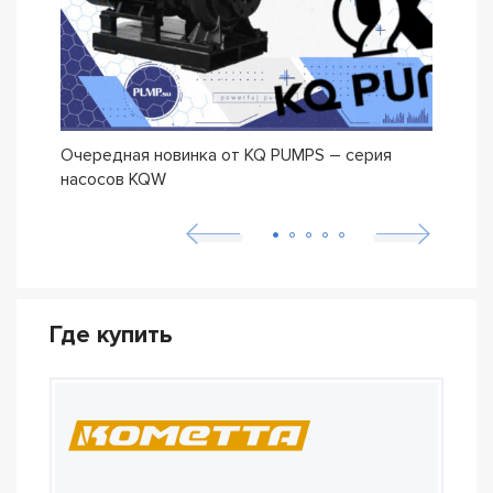
Очередная новинка от KQ PUMPS – серия
Нова
насосов KQW
Где купить