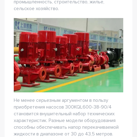
промышленность, строительство, жилье,
сельское хозяйство.
Не менее серьезным аргументом в пользу
приобретения насосов 300KQL600-38-90/4
становится внушительный набор технических
характеристик. Разные модели оборудования
способны обеспечивать напор перекачиваемой
жидкости в диапазоне от 30 до 43,5 метров.