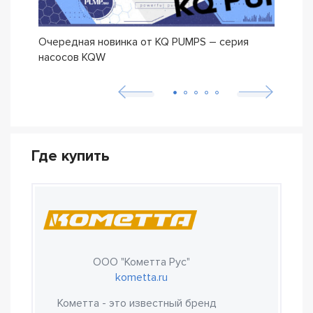
Очередная новинка от KQ PUMPS – серия
Нова
насосов KQW
Где купить
ООО "Кометта Рус"
kometta.ru
Кометта - это известный бренд