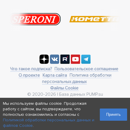
Что такое подписка?
Пользовательское соглашение
О проекте
Карта сайта
Политика обработки
персональных данных
Файлы Cookie
© 2020-2026 | База данных PUMP.su
business@pump.su
Мы используем файлы cookie. Продолжая
г. Москва, ул. Ленинская Слобода 19
работу с сайтом, вы подтверждаете, что
Реквизиты
полностью ознакомились и согласны с
Принять
Политикой обработки персональных данных и
файлов Cookie
.