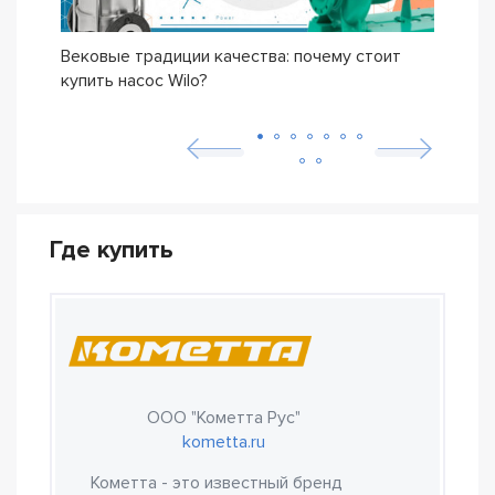
Вековые традиции качества: почему стоит
Сери
купить насос Wilo?
осно
возн
Где купить
ООО "Кометта Рус"
kometta.ru
Кометта - это известный бренд