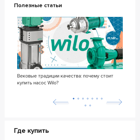
Полезные статьи
Вековые традиции качества: почему стоит
Сери
купить насос Wilo?
осно
возн
Где купить