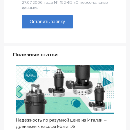
27.07.2006 года № 152-Ф3 «О персональных
данных».
Оставить заявку
Полезные статьи
Надежность по разумной цене из Италии –
Насо
дренажных насосы Ebara DS
– се