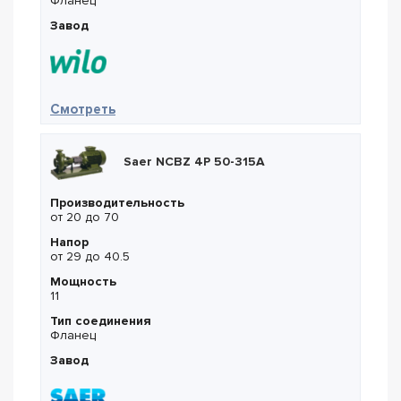
Фланец
Завод
— Wilo IL 250/405-110/4
Смотреть
Saer NCBZ 4P 50-315A
Производительность
от 20 до 70
Напор
от 29 до 40.5
Мощность
11
Тип соединения
Фланец
Завод