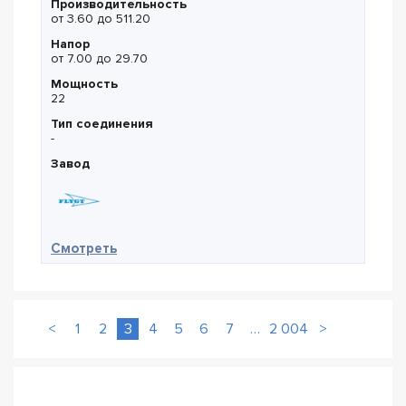
Производительность
от 3.60 до 511.20
Напор
от 7.00 до 29.70
Мощность
22
Тип соединения
-
Завод
— Flygt NT 3171.181 MT 432
Смотреть
<
1
2
3
4
5
6
7
…
2 004
>