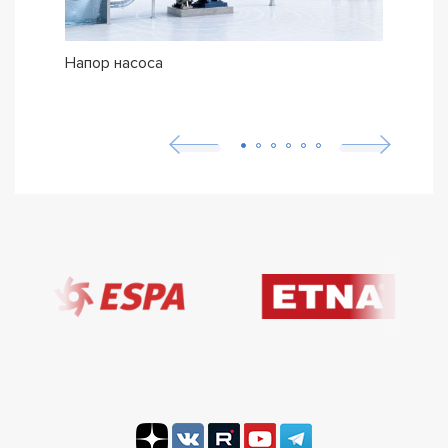
Напор насоса
Как