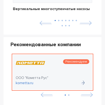
Вертикальные многоступенчатые насосы
Дре
Рекомендованные компании
Рекомендуем
ООО "Кометта Рус"
О
kometta.ru
e