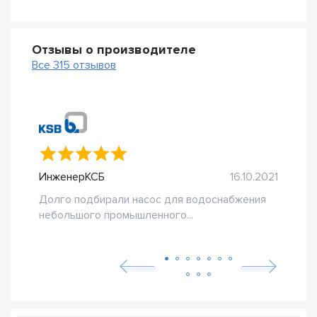
Отзывы о производителе
Все 315 отзывов
ИнженерКСБ
16.10.2021
Про
Долго подбирали насос для водоснабжения
В си
небольшого промышленного...
уста
дост