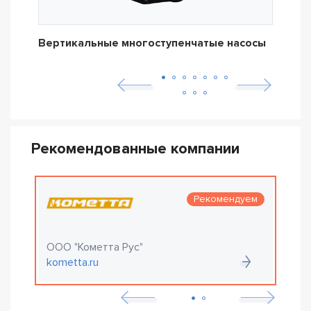
Вертикальные многоступенчатые насосы
Дре
Рекомендованные компании
Рекомендуем
ООО "Кометта Рус"
О
kometta.ru
e