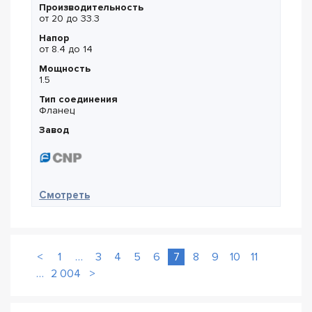
Производительность
от 20 до 33.3
Напор
от 8.4 до 14
Мощность
1.5
Тип соединения
Фланец
Завод
— CNP NISO 80-65-160-1.5
Смотреть
<
1
…
3
4
5
6
7
8
9
10
11
…
2 004
>