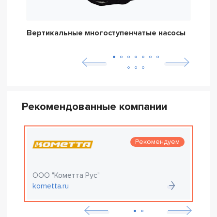
Вертикальные многоступенчатые насосы
Дре
Рекомендованные компании
Рекомендуем
ООО "Кометта Рус"
О
kometta.ru
e